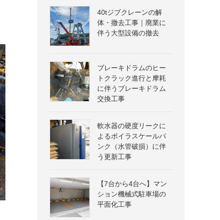
40tジブクレーンの解
体・撤去工事｜廃業に
伴う大型設備の撤去
ブレーキドラムのヒー
トクラック進行と摩耗
に伴うブレーキドラム
交換工事
軟水器の硬度リークに
よるボイラスケールパ
ンク（水管破損）に伴
う更新工事
【7台から4台へ】マン
ション機械式駐車場の
平面化工事