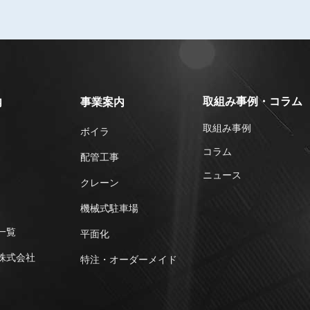
取組み事例・コラム
内
事業案内
取組み事例
ボイラ
コラム
配管工事
ニュース
クレーン
機械式駐車場
一覧
平⾯化
株式会社
特注・オーダーメイド