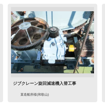
ジブクレーン旋回減速機入替工事
某造船所様(和歌山)