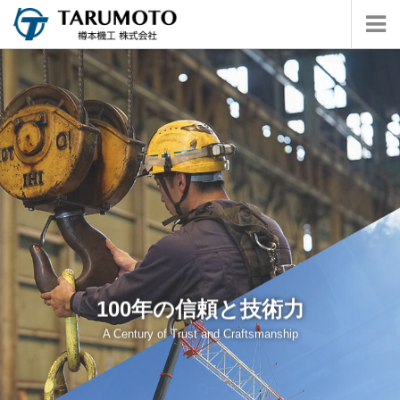
100年の信頼と技術力
100年の信頼と技術力
100年の信頼と技術力
A Century of Trust and Craftsmanship