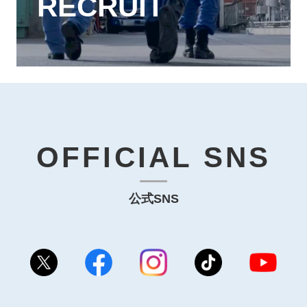
RECRUIT
ク
OFFICIAL SNS
公式SNS