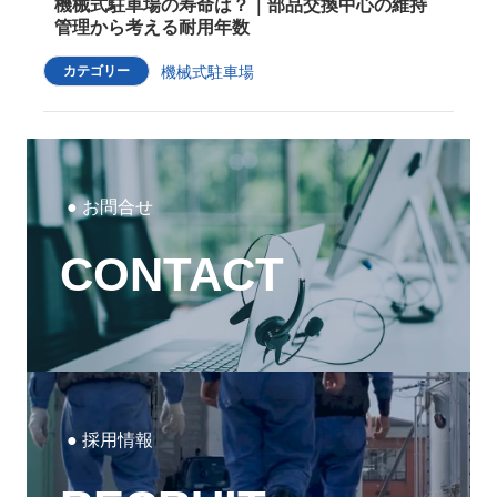
機械式駐車場の寿命は？｜部品交換中心の維持
管理から考える耐用年数
カテゴリー
機械式駐車場
O
u
t
e
● お問合せ
r
リ
ン
CONTACT
ク
O
u
t
e
● 採⽤情報
r
リ
ン