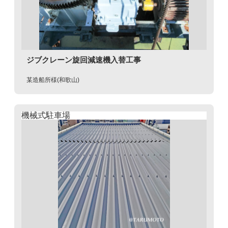
ジブクレーン旋回減速機入替工事
某造船所様(和歌山)
機械式駐車場