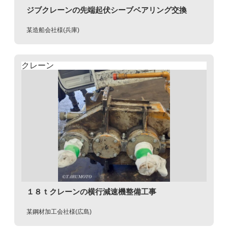
ジブクレーンの先端起伏シーブベアリング交換
某造船会社様(兵庫)
クレーン
１８ｔクレーンの横行減速機整備工事
某鋼材加工会社様(広島)